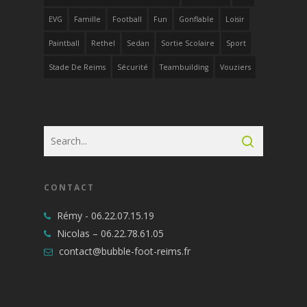
EVG
Famille
Football
Fun
Gonflable
Loisir
Paintball
Rethel
Sedan
Sortie Scolaire
Sport
Stade De Reims
Sécurité
Teambuilding
Vouziers
CONTACT
Rémy -
06.22.07.15.19
Nicolas –
06.22.78.61.05
contact@bubble-foot-reims.fr