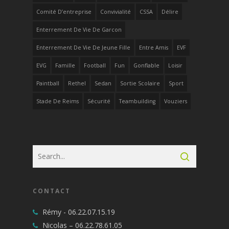
Comité D’entreprise
Convivialité
CSSA
Délire
Enterrement De Vie De Garcon
Enterrement De Vie De Jeune Fille
Entre Amis
EVF
EVG
Famille
Football
Fun
Gonflable
Loisir
Paintball
Rethel
Sedan
Sortie Scolaire
Sport
Stade De Reims
Sécurité
Teambuilding
Vouziers
CONTACT
Rémy -
06.22.07.15.19
Nicolas –
06.22.78.61.05