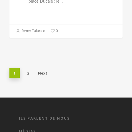
place Ducale : le…
Rémy Talarico
0
1
2
Next
ILS PARLENT DE NOUS
MÉDIAS