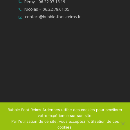
Rémy -
06.22.07.15.19
Nicolas –
06.22.78.61.05
contact@bubble-foot-reims.fr
© 2026 Bubble Foot Reims Ardennes. Tous droits
Bubble Foot Reims Ardennes utilise des cookies pour améliorer
résevés
votre expérience sur son site.
Par l'utilisation de ce site, vous acceptez l'utilisation de ces
Réalisé par
Talacom
/
Mentions légales
cookies.