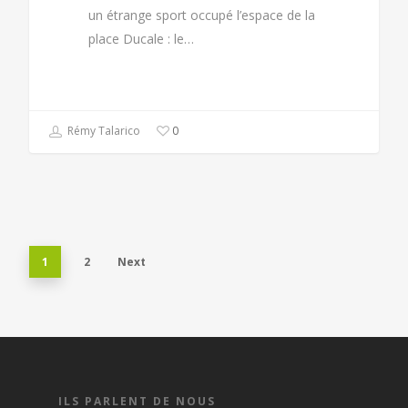
un étrange sport occupé l’espace de la
place Ducale : le…
Rémy Talarico
0
1
2
Next
ILS PARLENT DE NOUS