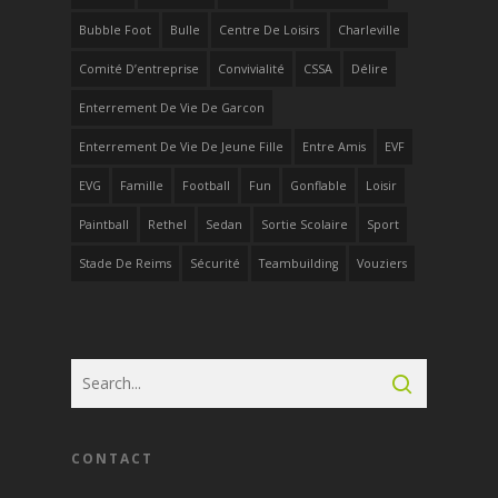
Bubble Foot
Bulle
Centre De Loisirs
Charleville
Comité D’entreprise
Convivialité
CSSA
Délire
Enterrement De Vie De Garcon
Enterrement De Vie De Jeune Fille
Entre Amis
EVF
EVG
Famille
Football
Fun
Gonflable
Loisir
Paintball
Rethel
Sedan
Sortie Scolaire
Sport
Stade De Reims
Sécurité
Teambuilding
Vouziers
CONTACT