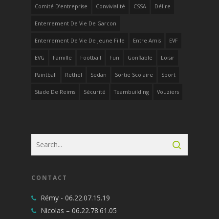
Comité D’entreprise
Convivialité
CSSA
Délire
Enterrement De Vie De Garcon
Enterrement De Vie De Jeune Fille
Entre Amis
EVF
EVG
Famille
Football
Fun
Gonflable
Loisir
Paintball
Rethel
Sedan
Sortie Scolaire
Sport
Stade De Reims
Sécurité
Teambuilding
Vouziers
CONTACT
Rémy -
06.22.07.15.19
Nicolas –
06.22.78.61.05