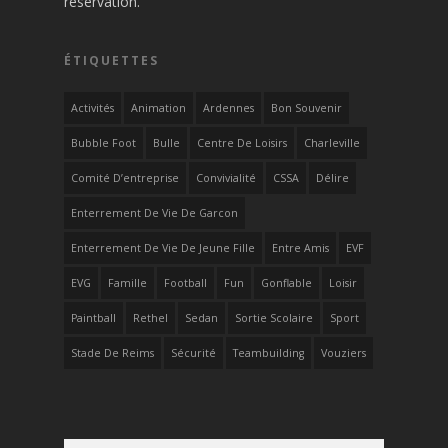
réservation.
ÉTIQUETTES
Activités
Animation
Ardennes
Bon Souvenir
Bubble Foot
Bulle
Centre De Loisirs
Charleville
Comité D’entreprise
Convivialité
CSSA
Délire
Enterrement De Vie De Garcon
Enterrement De Vie De Jeune Fille
Entre Amis
EVF
EVG
Famille
Football
Fun
Gonflable
Loisir
Paintball
Rethel
Sedan
Sortie Scolaire
Sport
Stade De Reims
Sécurité
Teambuilding
Vouziers