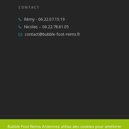
CONTACT
Rémy -
06.22.07.15.19
Nicolas –
06.22.78.61.05
contact@bubble-foot-reims.fr
© 2026 Bubble Foot Reims Ardennes. Tous droits
Bubble Foot Reims Ardennes utilise des cookies pour améliorer