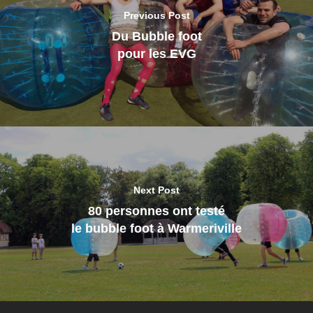
Previous Post
Du Bubble foot
pour les EVG
Next Post
80 personnes ont testé
le bubble foot à Warmeriville