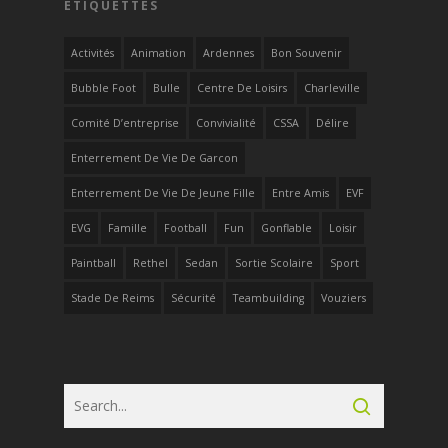
ÉTIQUETTES
Activités
Animation
Ardennes
Bon Souvenir
Bubble Foot
Bulle
Centre De Loisirs
Charleville
Comité D’entreprise
Convivialité
CSSA
Délire
Enterrement De Vie De Garcon
Enterrement De Vie De Jeune Fille
Entre Amis
EVF
EVG
Famille
Football
Fun
Gonflable
Loisir
Paintball
Rethel
Sedan
Sortie Scolaire
Sport
Stade De Reims
Sécurité
Teambuilding
Vouziers